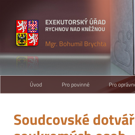
EXEKUTORSKÝ ÚŘAD
RYCHNOV NAD KNĚŽNOU
Mgr. Bohumil Brychta
Úvod
Pro povinné
Pro oprávn
Soudcovské dotvář