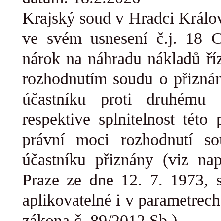
Krajský soud v Hradci Králov
ve svém usnesení č.j. 18 
nárok na náhradu nákladů ří
rozhodnutím soudu o přizná
účastníku proti druhému ú
respektive splnitelnost tét
právní moci rozhodnutí so
účastníku přiznány (viz na
Praze ze dne 12. 7. 1973, s
aplikovatelné i v parametrec
zákona č. 89/2012 Sb.).