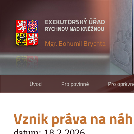
EXEKUTORSKÝ ÚŘAD
RYCHNOV NAD KNĚŽNOU
Mgr. Bohumil Brychta
Úvod
Pro povinné
Pro oprávn
Vznik práva na náh
datum: 18.2.2026