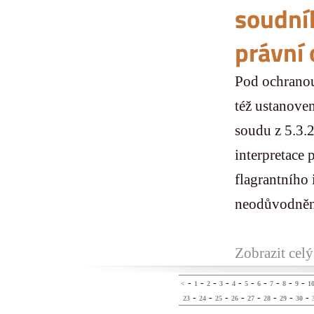
soudníh
právní 
Pod ochranou 
též ustanoven
soudu z 5.3.2
interpretace 
flagrantního
neodůvodněné
Zobrazit celý
-
-
-
-
-
-
-
-
-
-
<
1
2
3
4
5
6
7
8
9
1
-
-
-
-
-
-
-
-
23
24
25
26
27
28
29
30