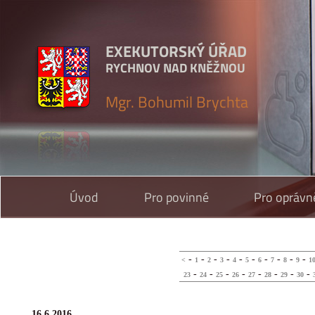
EXEKUTORSKÝ ÚŘAD
RYCHNOV NAD KNĚŽNOU
Mgr. Bohumil Brychta
Úvod
Pro povinné
Pro oprávn
-
-
-
-
-
-
-
-
-
-
<
1
2
3
4
5
6
7
8
9
1
-
-
-
-
-
-
-
-
23
24
25
26
27
28
29
30
16.6.2016