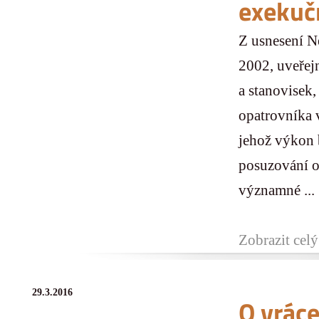
exekuč
Z usnesení N
2002, uveřej
a stanovisek
opatrovníka 
jehož výkon 
posuzování o
významné ...
Zobrazit celý
29.3.2016
O vrác