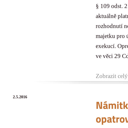
§ 109 odst. 
aktuálně pla
rozhodnutí n
majetku pro 
exekucí. Opr
ve věci 29 Cd
Zobrazit celý
2.5.2016
Námitk
opatrov