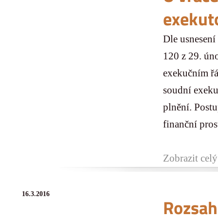
exekut
Dle usnesení
120 z 29. ún
exekučním řá
soudní exeku
plnění. Post
finanční prost
Zobrazit celý
16.3.2016
Rozsah