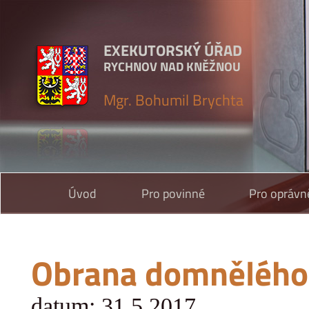
EXEKUTORSKÝ ÚŘAD
RYCHNOV NAD KNĚŽNOU
Mgr. Bohumil Brychta
Úvod
Pro povinné
Pro oprávn
Obrana domnělého
datum: 31.5.2017