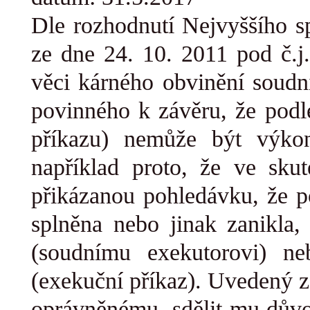
Dle rozhodnutí Nejvyššího s
ze dne 24. 10. 2011 pod č.
věci kárného obvinění soudní
povinného k závěru, že podl
příkazu) nemůže být výkon
například proto, že ve sku
přikázanou pohledávku, že p
splněna nebo jinak zanikla
(soudnímu exekutorovi) n
(exekuční příkaz). Uvedený 
oprávněnému, sdělit mu důvo