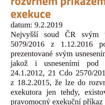
rozvrhem příkazem
exekuce
datum: 9.2.2019
Nejvyšší soud ČR svým 
5079/2016 z
1.12.2016 pot
prezentované svým usnesen
jakož i
usneseními pod
24.1.2012,
21 Cdo 2570/20
z
18.2.2015
, že lze
do rozv
exekutora jen tehdy, existo
pravomocný exekuční příkaz 