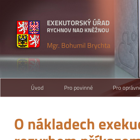
EXEKUTORSKÝ ÚŘAD
RYCHNOV NAD KNĚŽNOU
Mgr. Bohumil Brychta
Úvod
Pro povinné
Pro oprávn
O nákladech exeku