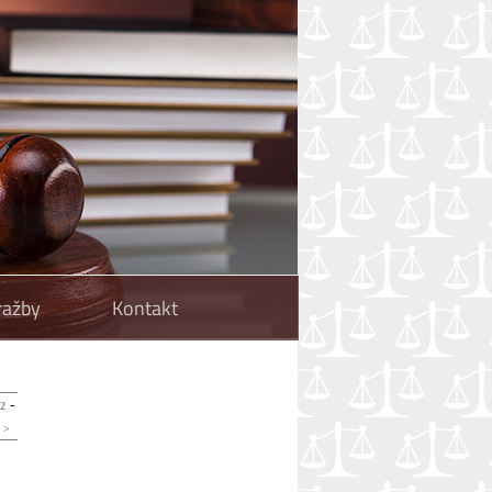
ražby
Kontakt
-
2
-
>