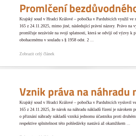
Promlčení bezdůvodnéh
Krajský soud v Hradci Králové – pobočka v Pardubicích využil ve 
165 z 24.11.2025, mimo jiné, následující právní názory. Právo na
promlčuje nezávisle na svojí splatnosti, která se odvíjí od výzvy 
obohacenému v souladu s § 1958 odst. 2 ...
Zobrazit celý článek
Vznik práva na náhradu n
Krajský soud v Hradci Králové – pobočka v Pardubicích vyslovil v
165 z 24.11.2025, že nárok na náhradu nákladů řízení je nárokem 
o přiznání náhrady nákladů vzniká jednomu účastníku proti druhém
respektive splnitelnost této pohledávky nastává až okamžikem ...