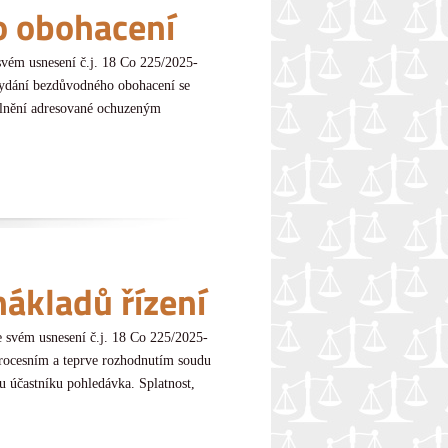
o obohacení
svém usnesení č.j. 18 Co 225/2025-
 vydání bezdůvodného obohacení se
k plnění adresované ochuzeným
ákladů řízení
e svém usnesení č.j. 18 Co 225/2025-
procesním a teprve rozhodnutím soudu
u účastníku pohledávka. Splatnost,