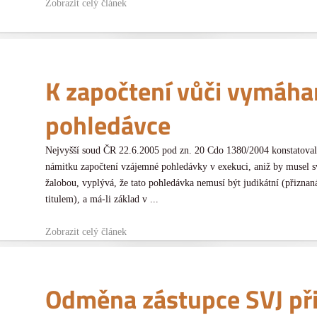
Zobrazit celý článek
K započtení vůči vymáha
pohledávce
Nejvyšší soud ČR 22.6.2005 pod zn. 20 Cdo 1380/2004 konstatoval
námitku započtení vzájemné pohledávky v exekuci, aniž by musel s
žalobou, vyplývá, že tato pohledávka nemusí být judikátní (přizn
titulem), a má-li základ v ...
Zobrazit celý článek
Odměna zástupce SVJ při