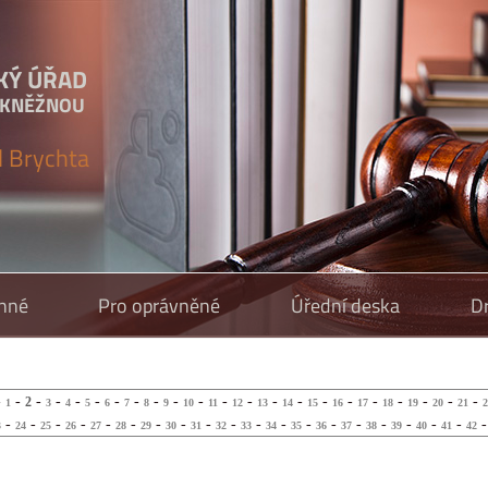
KÝ ÚŘAD
 KNĚŽNOU
l Brychta
inné
Pro oprávněné
Úřední deska
D
-
-
-
-
-
-
-
-
-
-
-
-
-
-
-
-
-
-
-
-
-
-
2
1
3
4
5
6
7
8
9
10
11
12
13
14
15
16
17
18
19
20
21
2
-
-
-
-
-
-
-
-
-
-
-
-
-
-
-
-
-
-
-
3
24
25
26
27
28
29
30
31
32
33
34
35
36
37
38
39
40
41
42