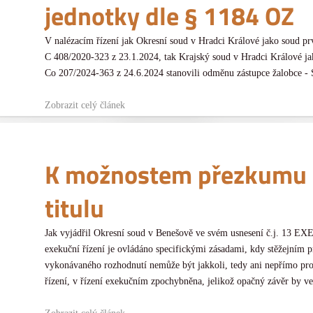
jednotky dle § 1184 OZ
V nalézacím řízení jak Okresní soud v Hradci Králové jako soud pr
C 408/2020-323 z 23.1.2024, tak Krajský soud v Hradci Králové jak
Co 207/2024-363 z 24.6.2024 stanovili odměnu zástupce žalobce - S
Zobrazit celý článek
K možnostem přezkumu 
titulu
Jak vyjádřil Okresní soud v Benešově ve svém usnesení č.j. 13 EX
exekuční řízení je ovládáno specifickými zásadami, kdy stěžejním p
vykonávaného rozhodnutí nemůže být jakkoli, tedy ani nepřímo pr
řízení, v řízení exekučním zpochybněna, jelikož opačný závěr by ve 