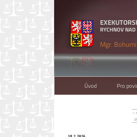
EXEKUTORS
RYCHNOV NAD
Mgr. Bohumi
Úvod
Pro pov
<
2
18.2.2026