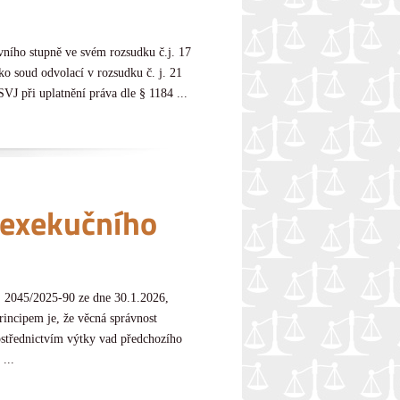
vního stupně ve svém rozsudku č.j. 17
o soud odvolací v rozsudku č. j. 21
VJ při uplatnění práva dle § 1184 ...
exekučního
E 2045/2025-90 ze dne 30.1.2026,
rincipem je, že věcná správnost
ostřednictvím výtky vad předchozího
...