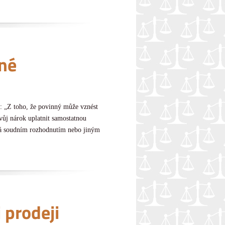
né
: „Z toho, že povinný může vznést
vůj nárok uplatnit samostatnou
aná soudním rozhodnutím nebo jiným
 prodeji