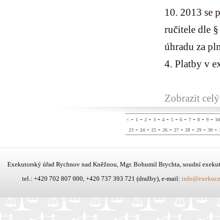
10. 2013 se 
ručitele dle
úhradu za pl
4. Platby v e
Zobrazit celý
-
-
-
-
-
-
-
-
-
-
<
1
2
3
4
5
6
7
8
9
10
-
-
-
-
-
-
-
-
23
24
25
26
27
28
29
30
Exekutorský úřad Rychnov nad Kněžnou, Mgr. Bohumil Brychta, soudní exeku
tel.: +420 702 807 000, +420 737 393 721 (dražby), e-mail:
info@exekuce