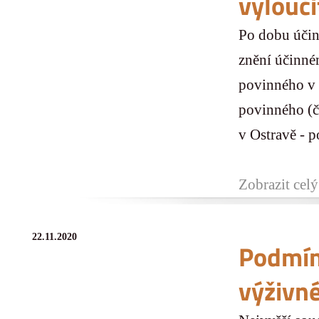
vylouči
Po dobu účink
znění účinné
povinného v 
povinného (č
v Ostravě - p
Zobrazit celý
22.11.2020
Podmín
výživn