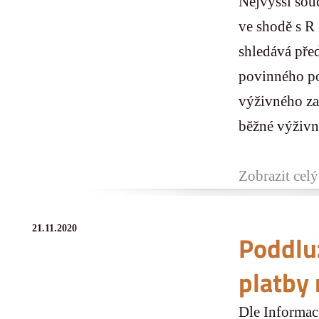
Nejvyšší sou
ve shodě s R
shledává pře
povinného pod
výživného za
běžné výživné
Zobrazit celý
21.11.2020
Poddlu
platby 
Dle Informac