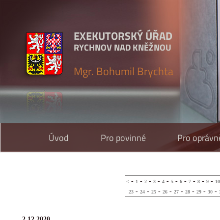
EXEKUTORSKÝ ÚŘAD
RYCHNOV NAD KNĚŽNOU
Mgr. Bohumil Brychta
Úvod
Pro povinné
Pro oprávn
-
-
-
-
-
-
-
-
-
-
<
1
2
3
4
5
6
7
8
9
10
-
-
-
-
-
-
-
-
23
24
25
26
27
28
29
30
2.12.2020