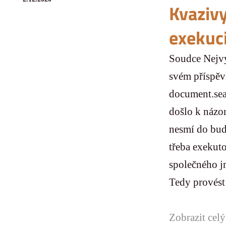
Kvaziv
exekuc
Soudce Nejvy
svém příspěv
document.se
došlo k názo
nesmí do bud
třeba exekut
společného j
Tedy provést
Zobrazit celý