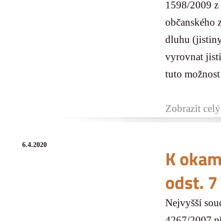
1598/2009 z 
občanského z
dluhu (jistin
vyrovnat jist
tuto možnost 
Zobrazit celý
6.4.2020
K okam
odst. 7
Nejvyšší sou
4267/2007 př