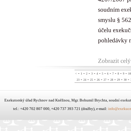
soudním exek
smyslu § 562
účelu exekuč
pohledávky na
Zobrazit celý
-
-
-
-
-
-
-
-
-
-
<
1
2
3
4
5
6
7
8
9
10
-
-
-
-
-
-
-
-
23
24
25
26
27
28
29
30
Exekutorský úřad Rychnov nad Kněžnou, Mgr. Bohumil Brychta, soudní exeku
tel.: +420 702 807 000, +420 737 393 721 (dražby), e-mail:
info@exekuce