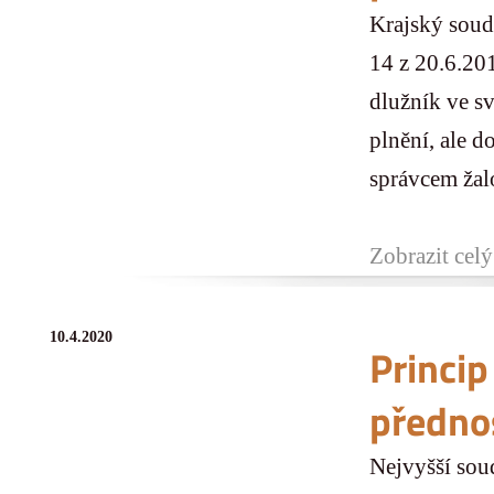
Krajský soud
14 z 20.6.20
dlužník ve s
plnění, ale d
správcem žalo
Zobrazit celý
10.4.2020
Princi
předno
Nejvyšší sou