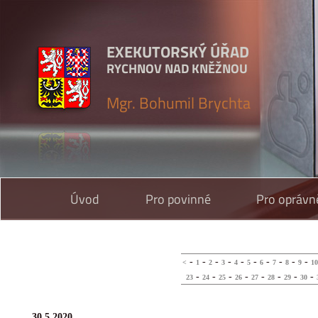
EXEKUTORSKÝ ÚŘAD
RYCHNOV NAD KNĚŽNOU
Mgr. Bohumil Brychta
Úvod
Pro povinné
Pro oprávn
-
-
-
-
-
-
-
-
-
-
<
1
2
3
4
5
6
7
8
9
10
-
-
-
-
-
-
-
-
23
24
25
26
27
28
29
30
30.5.2020