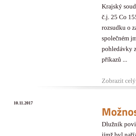
Krajský soud
č.j. 25 Co 15
rozsudku o z
společném jm
pohledávky z
příkazů ...
Zobrazit celý
10.11.2017
Možnos
Dlužník povi
jímž byl nař