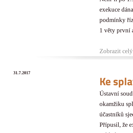
exekuce dána 
podmínky říz
1 věty první a
Zobrazit celý
31.7.2017
Ke spl
Ústavní soud
okamžiku spl
účastníků sj
Přípusil, že 