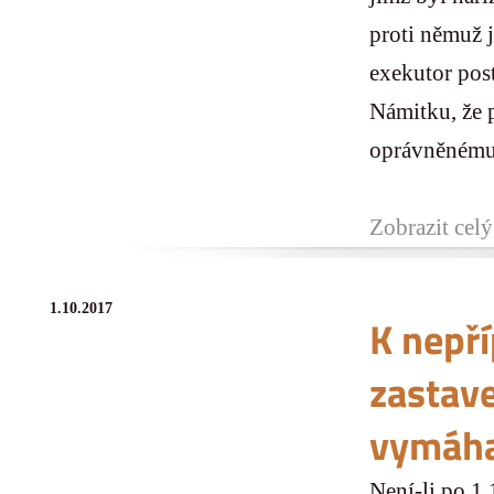
proti němuž 
exekutor pos
Námitku, že 
oprávněnému 
Zobrazit celý
1.10.2017
K nepří
zastav
vymáha
Není-li po 1