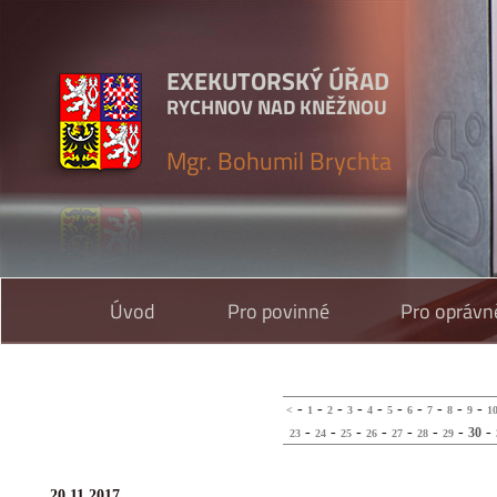
EXEKUTORSKÝ ÚŘAD
RYCHNOV NAD KNĚŽNOU
Mgr. Bohumil Brychta
Úvod
Pro povinné
Pro oprávn
-
-
-
-
-
-
-
-
-
-
<
1
2
3
4
5
6
7
8
9
1
-
-
-
-
-
-
-
-
30
23
24
25
26
27
28
29
20.11.2017