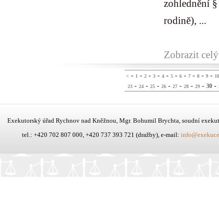
zohlednění §
rodině), ...
Zobrazit celý
-
-
-
-
-
-
-
-
-
-
<
1
2
3
4
5
6
7
8
9
1
-
-
-
-
-
-
-
-
30
23
24
25
26
27
28
29
Exekutorský úřad Rychnov nad Kněžnou, Mgr. Bohumil Brychta, soudní exeku
tel.: +420 702 807 000, +420 737 393 721 (dražby), e-mail:
info@exekuce