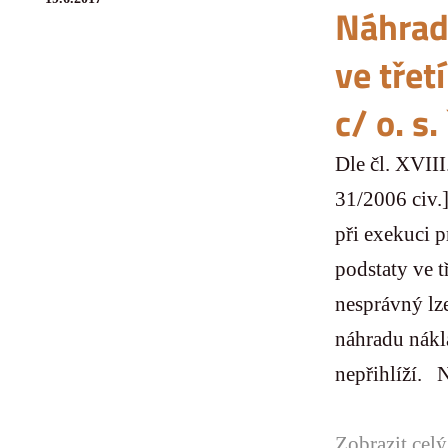
Náhrad
ve třet
c/ o. s. 
Dle čl. XVII
31/2006 civ.
při exekuci 
podstaty ve t
nesprávný lz
náhradu nákl
nepřihlíží. N
Zobrazit celý