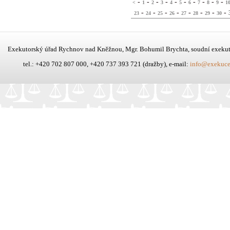
-
-
-
-
-
-
-
-
-
-
<
1
2
3
4
5
6
7
8
9
1
-
-
-
-
-
-
-
-
23
24
25
26
27
28
29
30
Exekutorský úřad Rychnov nad Kněžnou, Mgr. Bohumil Brychta, soudní exeku
tel.: +420 702 807 000, +420 737 393 721 (dražby), e-mail:
info@exekuce