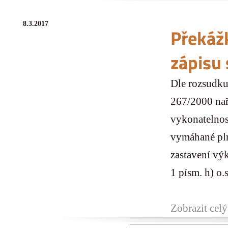
8.3.2017
Překáž
zápisu 
Dle rozsudku
267/2000 nař
vykonatelnos
vymáhané pln
zastavení vý
1 písm. h) o.s
Zobrazit celý