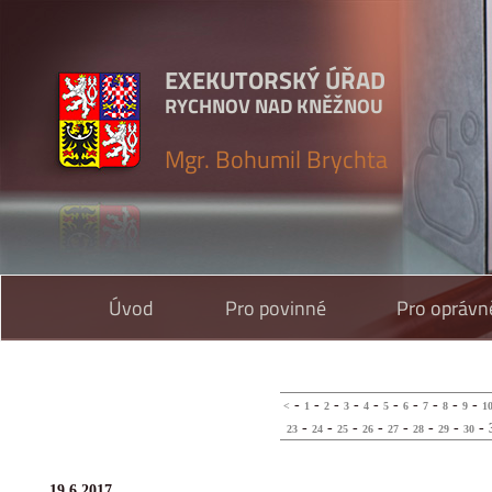
EXEKUTORSKÝ ÚŘAD
RYCHNOV NAD KNĚŽNOU
Mgr. Bohumil Brychta
Úvod
Pro povinné
Pro oprávn
-
-
-
-
-
-
-
-
-
-
<
1
2
3
4
5
6
7
8
9
1
-
-
-
-
-
-
-
-
23
24
25
26
27
28
29
30
19.6.2017