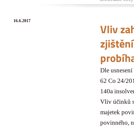
16.6.2017
Vliv za
zjiště
probíha
Dle usnesení
62 Co 24/201
140a insolve
Vliv účinků 
majetek povi
povinného, na