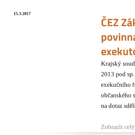
15.3.2017
ČEZ Zák
povinn
exekut
Krajský soud
2013 pod sp.
exekučního řá
občanského s
na dotaz sděli
Zobrazit celý