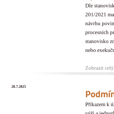
Dle stanovis
201/2021 mat
návrhu povin
procesních p
stanovisko zn
nebo exekučn
Zobrazit celý
28.7.2025
Podmín
Příkazem k ú
výši a jednot