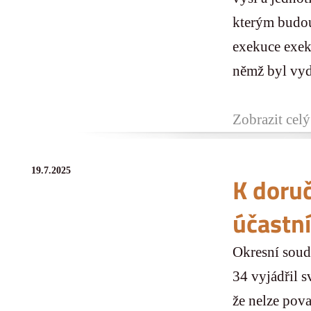
kterým budou
exekuce exek
němž byl vydá
Zobrazit celý
19.7.2025
K doru
účastní
Okresní soud
34 vyjádřil s
že nelze pova