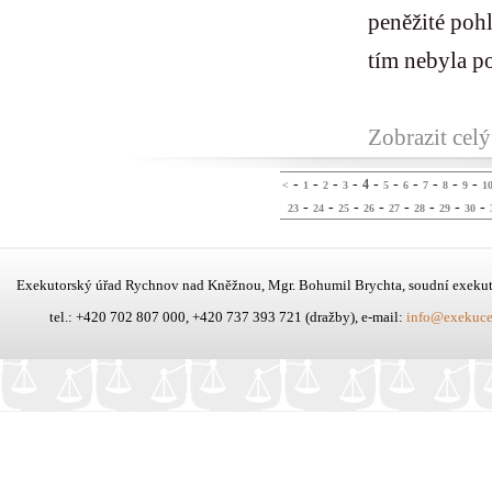
peněžité poh
tím nebyla po
Zobrazit celý
-
-
-
-
-
-
-
-
-
-
4
<
1
2
3
5
6
7
8
9
1
-
-
-
-
-
-
-
-
23
24
25
26
27
28
29
30
Exekutorský úřad Rychnov nad Kněžnou, Mgr. Bohumil Brychta, soudní exeku
tel.: +420 702 807 000, +420 737 393 721 (dražby), e-mail:
info@exekuce