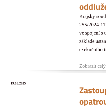
oddluž
Krajský soud
255/2024-119 
ve spojení s 
základě ustan
exekučního řá
Zobrazit celý
19.10.2025
Zastoup
opatro