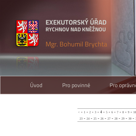
EXEKUTORSKÝ ÚŘAD
RYCHNOV NAD KNĚŽNOU
Mgr. Bohumil Brychta
Úvod
Pro povinné
Pro oprávn
-
-
-
-
-
-
-
-
-
-
4
<
1
2
3
5
6
7
8
9
1
-
-
-
-
-
-
-
-
23
24
25
26
27
28
29
30