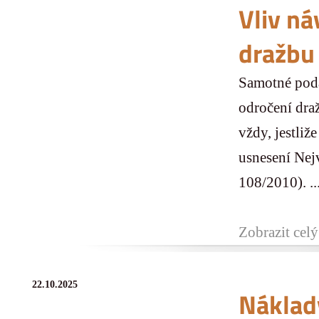
Vliv ná
dražbu
Samotné podá
odročení draž
vždy, jestliž
usnesení Nej
108/2010). ..
Zobrazit celý
22.10.2025
Náklady