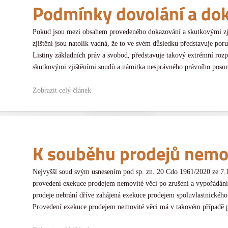
Podmínky dovolání a do
Pokud jsou mezi obsahem provedeného dokazování a skutkovými zji
zjištění jsou natolik vadná, že to ve svém důsledku představuje por
Listiny základních práv a svobod, představuje takový extrémní ro
skutkovými zjištěními soudů a námitka nesprávného právního posouz
Zobrazit celý článek
K souběhu prodejů nemov
Nejvyšší soud svým usnesením pod sp. zn. 20 Cdo 1961/2020 ze 7.1
provedení exekuce prodejem nemovité věci po zrušení a vypořádání 
prodeje nebrání dříve zahájená exekuce prodejem spoluvlastnického 
Provedení exekuce prodejem nemovité věci má v takovém případě př