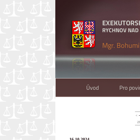
EXEKUTORS
RYCHNOV NAD
Mgr. Bohumi
Úvod
Pro pov
<
2
16.10.2024