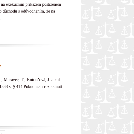
e na exekučním příkazem postiženém
ího důchodu s odůvodněním, že na
.
í
., Moravec, T., Kotoučová, J. a kol.
 1838 s. § 414 Pokud není rozhodnutí
-
2