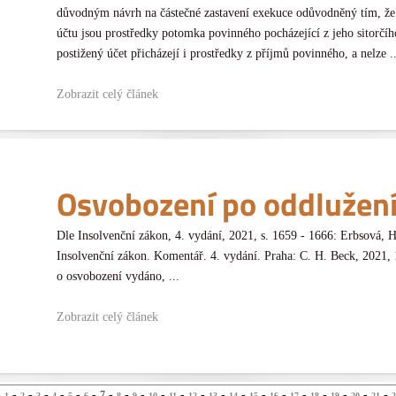
důvodným návrh na částečné zastavení exekuce odůvodněný tím, ž
účtu jsou prostředky potomka povinného pocházející z jeho sitorč
postižený účet přicházejí i prostředky z příjmů povinného, a nelze ..
Zobrazit celý článek
Osvobození po oddlužen
Dle Insolvenční zákon, 4. vydání, 2021, s. 1659 - 1666: Erbsová, H
Insolvenční zákon. Komentář. 4. vydání. Praha: C. H. Beck, 2021,
o osvobození vydáno, ...
Zobrazit celý článek
-
-
-
-
-
-
-
-
-
-
-
-
-
-
-
-
-
-
-
-
-
-
7
1
2
3
4
5
6
8
9
10
11
12
13
14
15
16
17
18
19
20
21
2