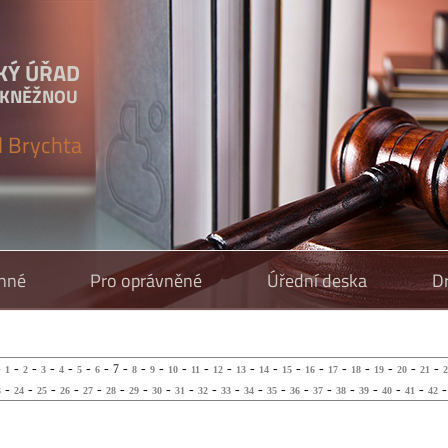
KÝ ÚŘAD
 KNĚŽNOU
l Brychta
inné
Pro oprávněné
Úřední deska
D
-
-
-
-
-
-
-
-
-
-
-
-
-
-
-
-
-
-
-
-
-
-
7
1
2
3
4
5
6
8
9
10
11
12
13
14
15
16
17
18
19
20
21
2
-
-
-
-
-
-
-
-
-
-
-
-
-
-
-
-
-
-
-
3
24
25
26
27
28
29
30
31
32
33
34
35
36
37
38
39
40
41
42