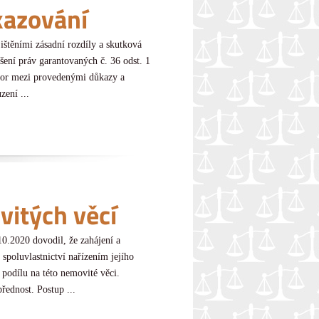
kazování
štěními zásadní rozdíly a skutková
ušení práv garantovaných č. 36 odst. 1
zpor mezi provedenými důkazy a
ení ...
itých věcí
0.2020 dovodil, že zahájení a
spoluvlastnictví nařízením jejího
podílu na této nemovité věci.
ednost. Postup ...