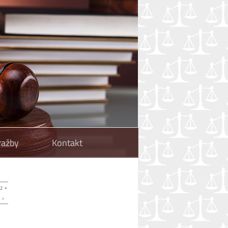
ražby
Kontakt
-
2
-
>